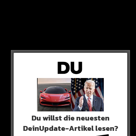
Arbeitszeiten ermöglichen – Bauarbeiter etwa schon ab
4 Uhr morgens!
GESTALTUNG
Die Städte- und Kommunenplanung soll demnach in
Zukunft mehr auf Hitze ausgerichtet werden.
Du willst die neuesten
DeinUpdate-Artikel lesen?