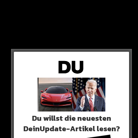
gewinnt heute?
Endlich wieder Fussball! Am Freitag startet die neue
Saison der 2. Bundesliga. Mit dem Mega-Kracher HSV
gegen Schalke (ab 19:30 Uhr, Sat.1)! Doch wer gewinnt
das Duell?
0 COMMENTS
Neues Artikel
Du willst die neuesten
DeinUpdate-Artikel lesen?
Alle Rap-Songs die heute