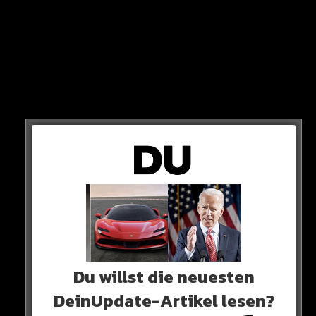
HSV oder Stuttgart: Wer
geht in die Bundesliga?
Die Entscheidung fällt heute ab 20:45 Uhr (Live auf
Sat.1). HSV oder VfB, wer spielt nächste Saison erste
Liga? Das Hinspiel war eindeutig: 3:0 für Stuttgart…
0 COMMENTS
Du willst die neuesten
Neues Artikel
DeinUpdate-Artikel lesen?