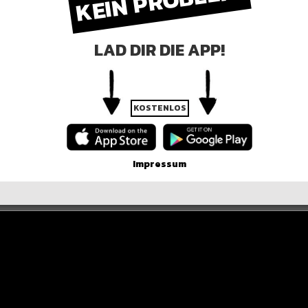
KEIN PROBLEM!
LAD DIR DIE APP!
KOSTENLOS
Impressum
DETAILS