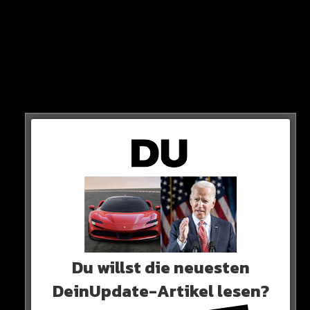
STATEMENT
„Ich bin ein König. Ich bezahle alles. Ich behandele Danya
wie eine Königin. Ja, ich hole mir etwas Pussy woanders –
was hat das mit irgendwas zutun?
Du willst die neuesten
DeinUpdate-Artikel lesen?