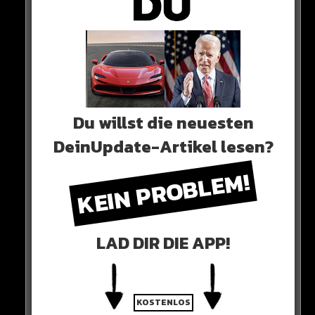
Du willst die neuesten
DeinUpdate-Artikel lesen?
KEIN PROBLEM!
LAD DIR DIE APP!
KOSTENLOS