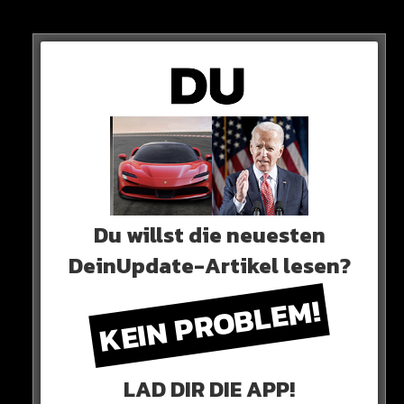
„Ich liebe Mois seine Musik“
Definitiv dicke Props. Seht Ihr das auch so wie Ewa?
HIER DER POST
Du willst die neuesten
DeinUpdate-Artikel lesen?
KEIN PROBLEM!
LAD DIR DIE APP!