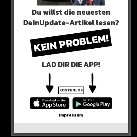
wurde!
…
Du willst die neuesten
DeinUpdate-Artikel lesen?
KEIN PROBLEM!
LAD DIR DIE APP!
KOSTENLOS
Impressum