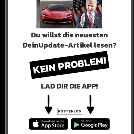
Du willst die neuesten
DeinUpdate-Artikel lesen?
: Wer kommt heute ins
KEIN PROBLEM!
inale?
LAD DIR DIE APP!
KOSTENLOS
das große Champions League Finale fest! Inter muss
inspiel ging deutlich mit 2:0 an Inter – doch wer