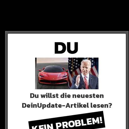
niel peretz
n!
wurden wegen des Kriegs abgesagt. Keeper Peretz wird
Du willst die neuesten
DeinUpdate-Artikel lesen?
KEIN PROBLEM!