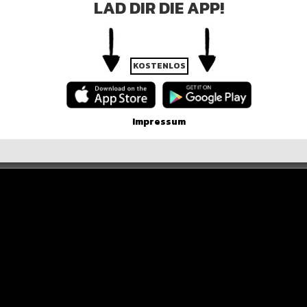
LAD DIR DIE APP!
KOSTENLOS
Impressum
400 MIO