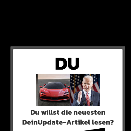
seht ihr alle Tore!
Mit 7:0 schlägt Klopps Liverpool am Sonntag die
formstarken Red Devils aus Manchester und schafft
damit Historisches. Nun könnt ihr
HIER
Euch alle 7 Tore
anschauen…
0 COMMENTS
Neues Artikel
Du willst die neuesten
DeinUpdate-Artikel lesen?
Alle Rap-Songs die heute