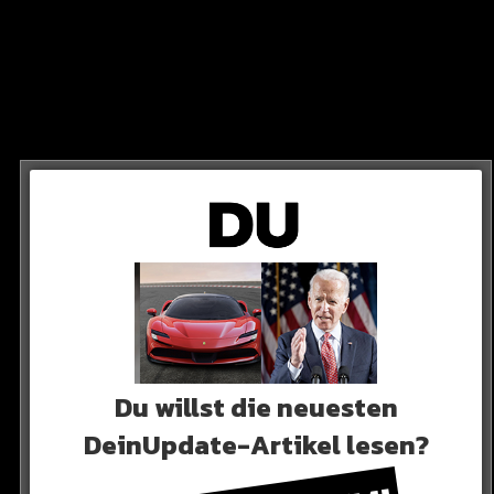
chiedsrichter
Spieler und Trainer geschnappt.
dsrichter Europas krallen.
Du willst die neuesten
DeinUpdate-Artikel lesen?