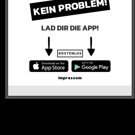
KEIN PROBLEM!
LAD DIR DIE APP!
KOSTENLOS
öhere Gehälter abgeworben werden…
Impressum
MIER LEAGUE
League scheinen begehrt zu sein.
ezielt von den Saudis angesprochen.
 steigern, möchte man erstklassige Schiedsrichter.