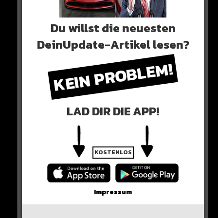
Er hätte nach eigener Aussage weitergekämpft. Jedoch
wollten die Verantwortlichen keine Verantwortung für
Du willst die neuesten
eine langwierige Verletzung tragen.
DeinUpdate-Artikel lesen?
KEIN PROBLEM!
LAD DIR DIE APP!
KOSTENLOS
Impressum
Das muss aber nicht das Ende sein, denn noch im Ring
einigen sich die Kontrahenten Bözemann und Manu