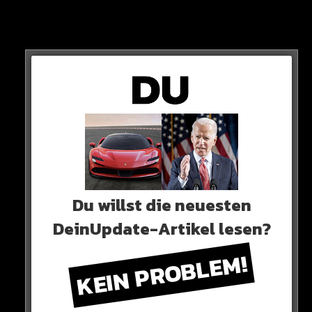
Sein letzter öffentlicher Auftritt lag da schon mehrere
Monate zurück. Letztmals zeigte Beckenbauer sich am
6. Januar 2023 beim traditionellen Karpfen-Essen in
Kitzbühel im Hotel Kitzhof.
Damals sagte er zu BILD
„Mir geht es den Umständen entsprechend so weit gut.
Wenn es so bleibt, bin ich zufrieden“
Du willst die neuesten
NUN IST ER TOT!
DeinUpdate-Artikel lesen?
KEIN PROBLEM!