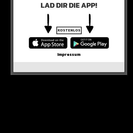
LAD DIR DIE APP!
KOSTENLOS
Impressum
STADION
Beckenbauers letzter Stadionbesuch war am 26. August
2022. Allerdings nicht bei seinem FC Bayern, sondern
bei der Bundesliga-Partie zwischen 1899 Hoffenheim
und FC Augsburg (Endstand: 1:0) – weil er in einer Klinik
in der Nähe behandelt wurde.