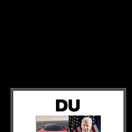
Trainingstore!
Nachdem Harry Kane vergangene Woche zum FC
Bayern München gewechselt ist, gibt es nun die erste
Trainingseinheit von ihm zu sehen! Dabei netzt er auch
direkt mehrfach ein…
HIER ANSCHAUEN