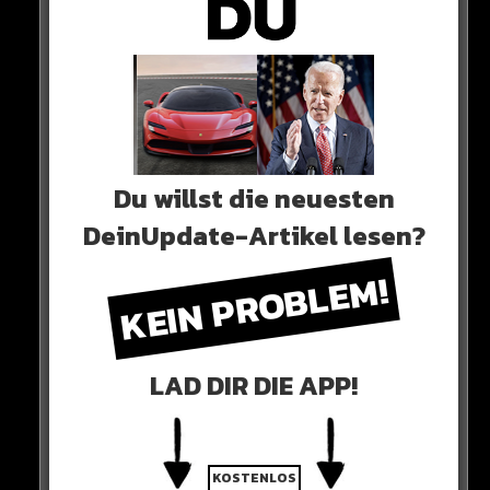
Du willst die neuesten
DeinUpdate-Artikel lesen?
KEIN PROBLEM!
LAD DIR DIE APP!
KOSTENLOS