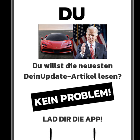
Was haltet Ihr davon?
Du willst die neuesten
HIER SEHT IHR ES
DeinUpdate-Artikel lesen?
KEIN PROBLEM!
LAD DIR DIE APP!