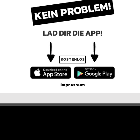
KEIN PROBLEM!
LAD DIR DIE APP!
KOSTENLOS
Impressum