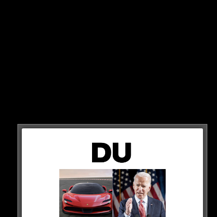
ABGESAGT
Das Projekt wurde dem Streaming-Dienst jetzt aber zu
teuer – sie wollten maximal 130 Millionen ausgeben.
Die Folge: Aus, Schluss, vorbei – der Film wird nicht bei