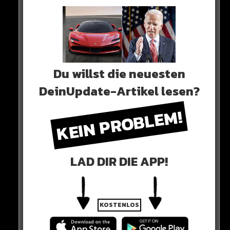
Du willst die neuesten
DeinUpdate-Artikel lesen?
KEIN PROBLEM!
LAD DIR DIE APP!
KOSTENLOS