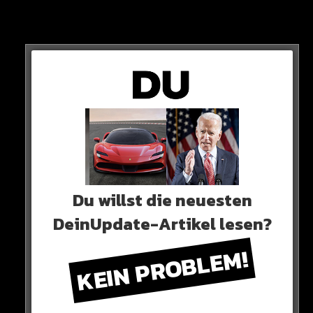
KARRIEREENDE
Und auch nach seinem Karriereende soll Kevin Trapp
beim Verein bleiben und einen neuen Job erhalten. ER
BLEIBT!
Du willst die neuesten
HIER SEHT IHR ES
DeinUpdate-Artikel lesen?
KEIN PROBLEM!
He is going nowhere!
#SGE
pic.twitter.com/3l1XSABIy6
— Eintracht Frankfurt (@Eintracht)
February 3,
2023