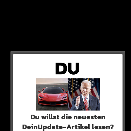
„Für den Fall, dass die Regierung einfach Traktoren lieber
mag als Warnwesten, haben wir uns auch Traktoren
besorgt“
SPIELZEUG
Mitglieder der Aktivisten sitzen auf Spielzeug-
Traktoren oder halten selbst-gemalte Schilder hoch.
Du willst die neuesten
DeinUpdate-Artikel lesen?