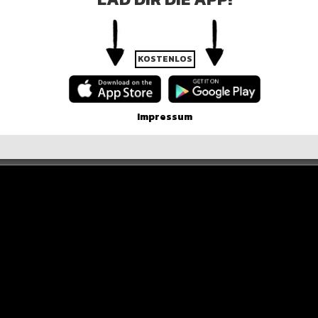
KOSTENLOS
Impressum