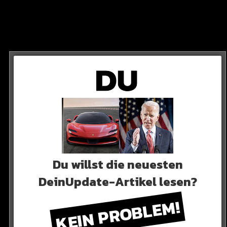
he haben es getan!
Du willst die neuesten
DeinUpdate-Artikel lesen?
g-Battles immer wieder gerne in die Rollen einiger
es. Dieses Mal gehen sie jedoch auf einen Fan-
KEIN PROBLEM!
Loredana gegeneinander an…