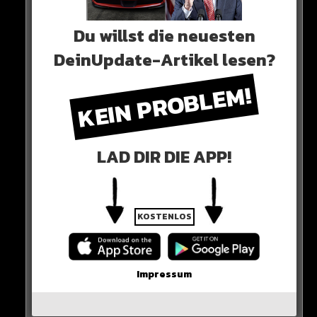
Du willst die neuesten
0 COMMENTS
DeinUpdate-Artikel lesen?
KEIN PROBLEM!
Neues Artikel
LAD DIR DIE APP!
Alle Rap-Songs die heute
erschienen sind!
KOSTENLOS
WICHTIGE NACHRICHT!
Impressum
Neueste Beiträge