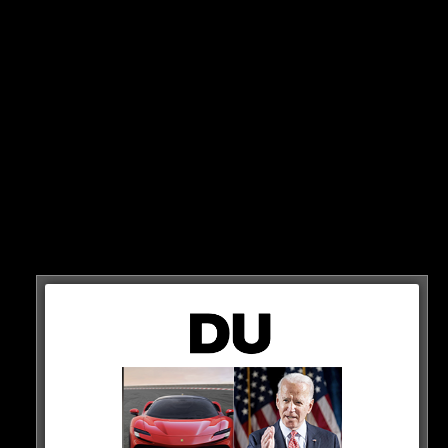
Mal wieder Kollegah & Asche, mal wieder mitten im
Bosslife. Dieses Mal rappt das Alpha-Duo als Massiv &
Celo385 und sorgt dabei für den ein oder anderen
Lacher…
HIER ANSCHAUEN