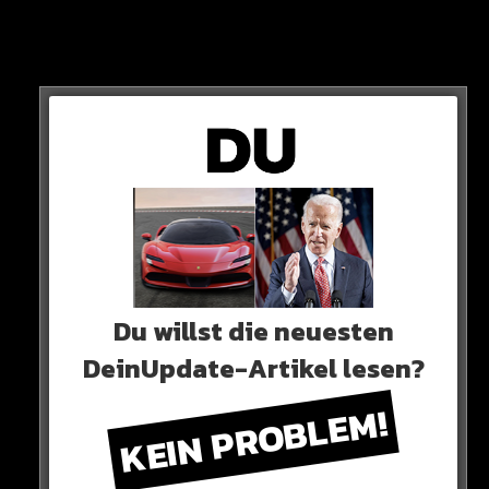
kommentiert mit:
„
Reyna, er hat sich verändert“
Du willst die neuesten
DeinUpdate-Artikel lesen?
KEIN PROBLEM!
Doch er ist nicht der einzige Fußballer, der das Bild
kommentiert. City-Star Jack Grealish wiederrum