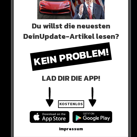
Du willst die neuesten
DeinUpdate-Artikel lesen?
0 COMMENTS
KEIN PROBLEM!
Neues Artikel
LAD DIR DIE APP!
Alle Rap-Songs die heute
erschienen sind!
KOSTENLOS
WICHTIGE NACHRICHT!
Impressum