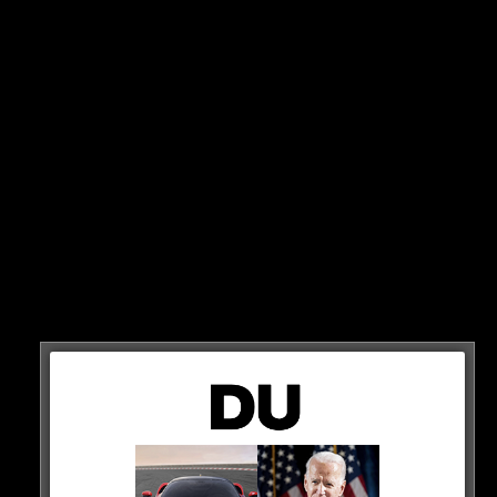
Krank: Benzema vor
60.000 Fans präsentiert!
Der neue Superstar ist in Saudi-Arabien angekommen!
Soeben wird Karim Benzema bei seinem neuen Klub Al-
Ittihad präsentiert. Vor 60.000 Fans! Krasse Bilder…
HIER SEHT IHR ES