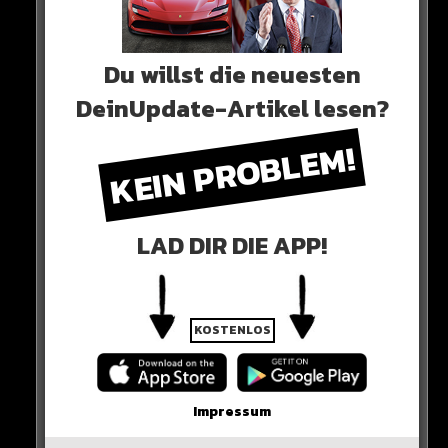
Du willst die neuesten
DeinUpdate-Artikel lesen?
Was haltet Ihr davon?
KEIN PROBLEM!
HIER SEHT IHR ES
LAD DIR DIE APP!
KOSTENLOS
Impressum