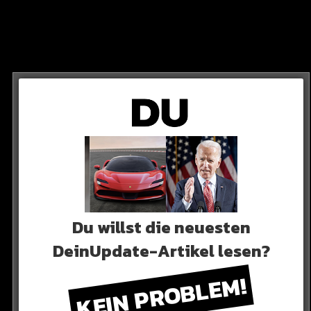
ss „Utopia“ 400.000 Einheiten innerhalb der ersten
wird.
Du willst die neuesten
DeinUpdate-Artikel lesen?
KEIN PROBLEM!