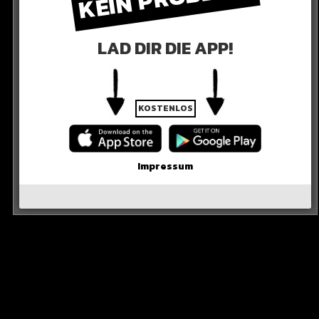
LAD DIR DIE APP!
KOSTENLOS
UMSATZ
Euro macht das einen Umsatz von stolzen 83,85
Impressum
R DER POST