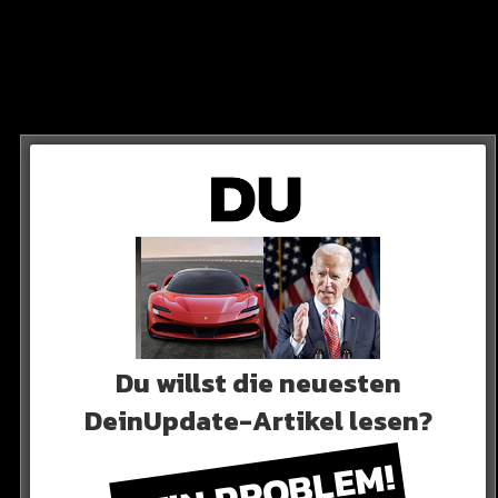
 MILLIONEN
rkündet es: Innerhalb von 48 Monaten wurden
Du willst die neuesten
DeinUpdate-Artikel lesen?
KEIN PROBLEM!