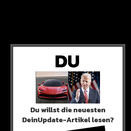
UNFALL
Bereits am 15. August fährt der 23-Jährige mit seinem
Motorrad einen Hund an und wird dabei von seinem
Fahrzeug geschleudert.
Im Krankenhaus stirbt er an seinen schweren
Verletzungen!
Du willst die neuesten
DeinUpdate-Artikel lesen?