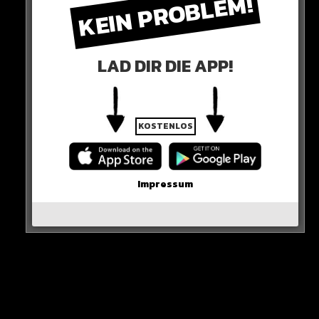
KEIN PROBLEM!
HIER DER POST
Kylie Jenner shares new photos on instagram
LAD DIR DIE APP!
“hiiiii remember me”
pic.twitter.com/MAyTcYmIhR
— Pop Hive (@thepophive)
January 16, 2024
KOSTENLOS
0 COMMENTS
Impressum
Neues Artikel
Alle Rap-Songs die heute
erschienen sind!