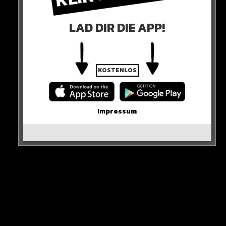
LAD DIR DIE APP!
KOSTENLOS
Impressum