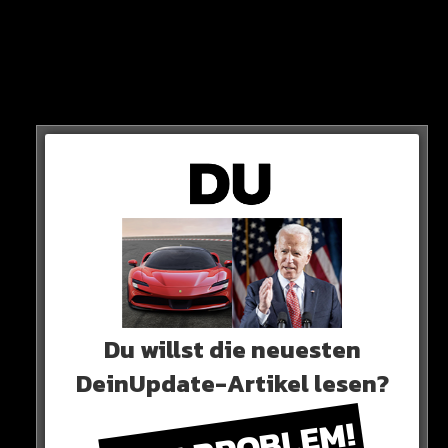
PLAKATSUCHE
Die Lottozentrale sucht in Bayern nun per Plakaten
nach der/dem Gewinner/in des Scheins mit der Nummer
426492.
Wenn sich die Person bis zum Jahresende nicht meldet,
ist das Geld weg!
Du willst die neuesten
DeinUpdate-Artikel lesen?