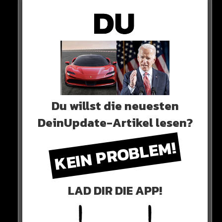
Werdet Ihr probieren?
Du willst die neuesten
HIER SEHT IHR ES
DeinUpdate-Artikel lesen?
KEIN PROBLEM!
LAD DIR DIE APP!