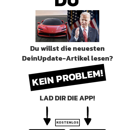
Du willst die neuesten
DeinUpdate-Artikel lesen?
KEIN PROBLEM!
LAD DIR DIE APP!
grund
KOSTENLOS
 halbautomatischen Waffe feuerte.