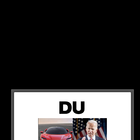
reinhören!
Am 15. September ist es soweit und das neue Album
„Obststand 3“ von LX & Maxwell erscheint. Nun lassen
Euch die zwei Hamburger reinhören…
HIER REINZIEHEN