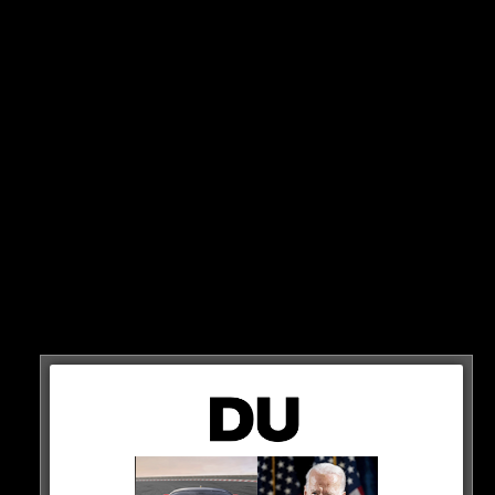
Der stärkste SerienM4 oder der stärkste Serien-M3?
Was passiert, wenn sie gegeneinander antreten?
DRAGRACE
CarWow hat einen BMW M4 CSL und einen BMW M3 CS
organisiert. Beide Flitzer haben 550 PS, doch wer
gewinnt?
HIER SEHT IHR ES