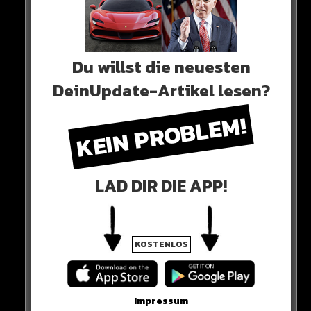
Du willst die neuesten
DeinUpdate-Artikel lesen?
0 COMMENTS
KEIN PROBLEM!
Neues Artikel
LAD DIR DIE APP!
Alle Rap-Songs die heute
erschienen sind!
KOSTENLOS
Impressum
WICHTIGE NACHRICHT!