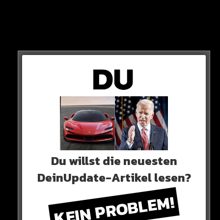
sein.
Zum Einen gibt es ein ständiges Hin und Her im
Verkaufsplan um den Verein.
Du willst die neuesten
DeinUpdate-Artikel lesen?
KEIN PROBLEM!
Dann gab es jede Menge Stress rund um den Skandal