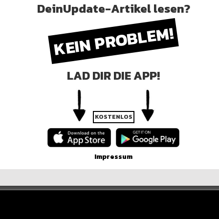
DeinUpdate-Artikel lesen?
 Für 85 Millionen Euro!
KEIN PROBLEM!
LAD DIR DIE APP!
KOSTENLOS
Impressum