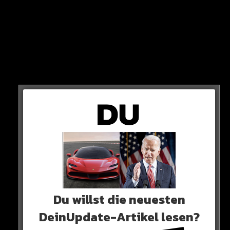
Ich Manuellsen sag das, und das ist ernst gemeint, inshallah
begegnen wir uns aber nochmal auf sportlicher ebene. Das
ist mein Statement zu dir. Respekt“
Schöne Worte!
HIER DER POST
Du willst die neuesten
DeinUpdate-Artikel lesen?