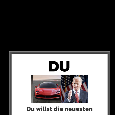
Wer kommt heute weiter?
Am Donnerstag Abend (21 Uhr, RTL+) gibt es in der
Europa League ein Duell, das eigentlich nach
Champions League klingt. Manchester United
empfängt den FC Barcelona zum Rückspiel im Kampf
um den Einzug in das Achtelfinale. Das Hinspiel endete
im Camp Nou 2:2. Jetzt wollen wir von Euch wissen, wer
in die nächste Runde einzieht…
0 COMMENTS
Du willst die neuesten