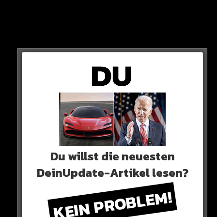
Du willst die neuesten
DeinUpdate-Artikel lesen?
Der erst 21-Jährige wird Davies problemlos aus dem
KEIN PROBLEM!
Spiel nehmen – da ist sich sein Trainer sicher!
Davies-Kritik