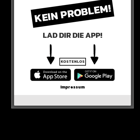
KEIN PROBLEM!
ABER…
Der Gesundheitsminister appelliert trotzdem an die
Reisenden, im Fern- und Nahverkehr freiwillig weiter
LAD DIR DIE APP!
Masken zu tragen.
KOSTENLOS
Impressum
Was bleibt, ist allerdings die Maskenpflicht in
Einrichtungen des Gesundheitswesens sowie zusätzlich
eine Testnachweispflicht für den Zutritt zu