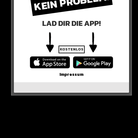
KEIN PROBLEM!
LAD DIR DIE APP!
KOSTENLOS
Impressum
Egal wo er auftaucht, wird er belagert von Reportern…
Hier seht ihr es
« J’ai perdu la spontanéité. »
De Paris jusqu’au Cameroun,
@KMbappe
se
confie dans
#EnvoyéSpécial
. Ses engagements