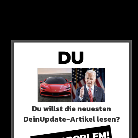
und damit sogar mehr als sein großes Idol Cristiano
Ronaldo in seiner Prime.
DOCH:
Der Junge aus Bondy zahlt einen teuren Preis –
denn ohne Security kann er nicht mehr das Haus
verlassen.
Du willst die neuesten
DeinUpdate-Artikel lesen?