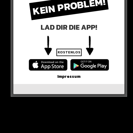
KEIN PROBLEM!
EMOJIS
Eine lange Reihe Totlach-Emojis postet Mbappe als
LAD DIR DIE APP!
Reaktion auf Giannis.
Klingt nicht so, als würde er die Sache sehr ernst
KOSTENLOS
nehmen…
0 COMMENTS
Impressum
Neues Artikel
Alle Rap-Songs die heute
erschienen sind!