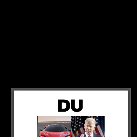
Omeretta The Great hat wohl in der Schule nicht
besonders gut aufgepasst. Auf Twitter verrät sie, dass
sie ihr ganzes Leben dachte, dass Las Vegas in dem
Bundestaat Kalifornien ist.
Die USA besteht aus verschiedenen Staaten, wie zum
Beispiel Texas, Florida und auch Nevada – wo sich Las
Vegas befindet. Omeretta wusste das nicht – sie wusste
nicht mal, dass es Nevada gibt…
HIER DER POST
All this time I been thinking Las Vegas was in
California.. wtf is a Nevada
— RETTÀ (@omeretta4l)
January 5, 2023