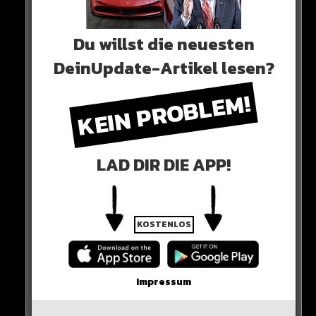
Du willst die neuesten
0 COMMENTS
DeinUpdate-Artikel lesen?
KEIN PROBLEM!
Neues Artikel
LAD DIR DIE APP!
Alle Rap-Songs die heute
erschienen sind!
KOSTENLOS
WICHTIGE NACHRICHT!
Impressum
Neueste Beiträge