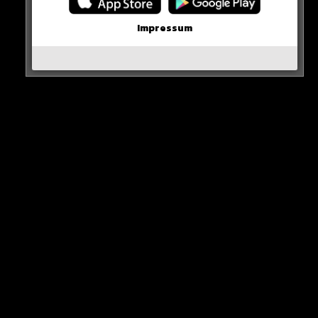
Impressum
WICHTIGE NACHRICHT!
Neueste Beiträge
Alle Rap-Songs die heute
erschienen sind!
WICHTIGE NACHRICHT!
Neue iPhone-Funktion rettet DEIN Geld!