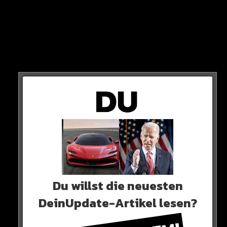
verhalten und auf dem Boden gewälzt haben. Offenbar
weigerte der Mann sich am Samstagmorgen, den Weg
zum Ermittlungsrichter anzutreten.
Wie auf Fernsehbildern zu sehen war, mussten Beamte
den Mann mit einem Krankenstuhl zum Polizeiauto
tragen.
Du willst die neuesten
DeinUpdate-Artikel lesen?